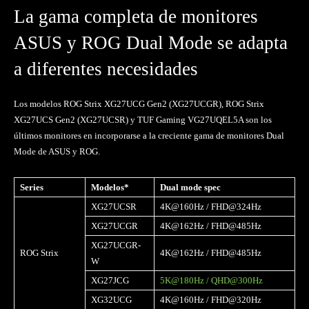
La gama completa de monitores
ASUS y ROG Dual Mode se adapta
a diferentes necesidades
Los modelos ROG Strix XG27UCG Gen2 (XG27UCGR), ROG Strix
XG27UCS Gen2 (XG27UCSR) y TUF Gaming VG27UQEL5A son los
últimos monitores en incorporarse a la creciente gama de monitores Dual
Mode de ASUS y ROG.
Series
Modelos*
Dual mode spec
XG27UCSR
4K@160Hz / FHD@324Hz
XG27UCGR
4K@162Hz / FHD@485Hz
XG27UCGR-
ROG Strix
4K@162Hz / FHD@485Hz
W
XG27JCG
5K@180Hz / QHD@300Hz
XG32UCG
4K@160Hz / FHD@320Hz