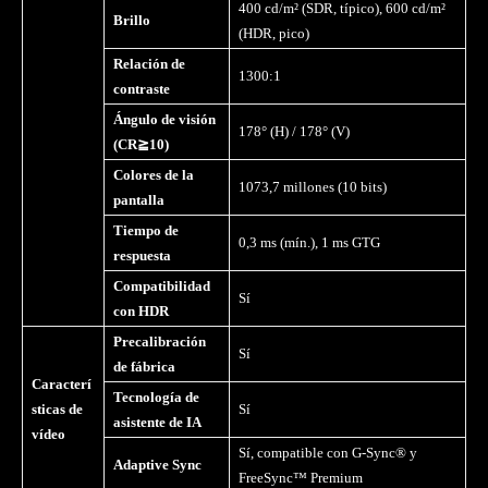
400 cd/m² (SDR, típico), 600 cd/m²
Brillo
(HDR, pico)
Relación de
1300:1
contraste
Ángulo de visi
ó
n
178° (H) / 178° (V)
(CR
≧
10)
Colores de la
1073,7 millones (10 bits)
pantalla
Tiempo de
0,3 ms (mín.), 1 ms GTG
respuesta
Compatibilidad
Sí
con HDR
Precalibración
Sí
de fábrica
Caracterí
Tecnología de
sticas de
Sí
asistente de IA
vídeo
Sí, compatible con G-Sync® y
Adaptive Sync
FreeSync™ Premium