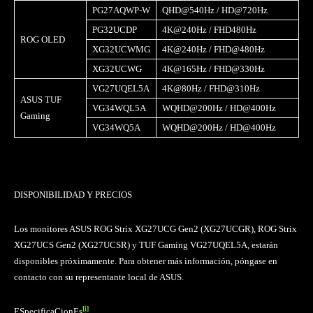
PG27AQWP-W
QHD@540Hz / HD@720Hz
PG32UCDP
4K@240Hz / FHD480Hz
ROG OLED
XG32UCWMG
4K@240Hz / FHD@480Hz
XG32UCWG
4K@165Hz / FHD@330Hz
VG27UQEL5A
4K@80Hz / FHD@310Hz
ASUS TUF
VG34WQL5A
WQHD@200Hz / HD@400Hz
Gaming
VG34WQ5A
WQHD@200Hz / HD@400Hz
DISPONIBILIDAD Y PRECIOS
Los monitores ASUS ROG Strix XG27UCG Gen2 (XG27UCGR), ROG Strix
XG27UCS Gen2 (XG27UCSR) y TUF Gaming VG27UQEL5A, estarán
disponibles próximamente. Para obtener más información, póngase en
contacto con su representante local de ASUS.
[i]
ESpecificaCionEs