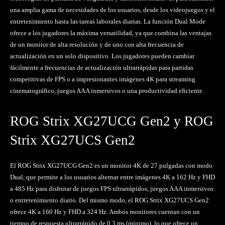
una amplia gama de necesidades de los usuarios, desde los videojuegos y el
entretenimiento hasta las tareas laborales diarias. La función Dual Mode
ofrece a los jugadores la máxima versatilidad, ya que combina las ventajas
de un monitor de alta resolución y de uno con alta frecuencia de
actualización en un solo dispositivo. Los jugadores pueden cambiar
fácilmente a frecuencias de actualización ultrarrápidas para partidas
competitivas de FPS o a impresionantes imágenes 4K para streaming
cinematográfico, juegos AAA inmersivos o una productividad eficiente.
ROG Strix XG27UCG Gen2 y ROG
Strix XG27UCS Gen2
El ROG Strix XG27UCG Gen2 es un monitor 4K de 27 pulgadas con modo
Dual, que permite a los usuarios alternar entre imágenes 4K a 162 Hz y FHD
a 485 Hz para disfrutar de juegos FPS ultrarrápidos, juegos AAA inmersivos
o entretenimiento diario. Del mismo modo, el ROG Strix XG27UCS Gen2
ofrece 4K a 160 Hz y FHD a 324 Hz. Ambos monitores cuentan con un
tiempo de respuesta ultrarrápido de 0,3 ms (mínimo), lo que ofrece un