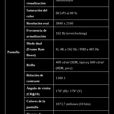
Antirreflejos
visualización
Saturación del
DCI-P3 al 99 %
color
Resolución real
3840 x 2160
Frecuencia de
162 Hz (overclocking)
actualización
Modo dual
(Frame Rate
Sí, 4K a 162 Hz / FHD a 485 Hz
Pantalla
Boost)
400 cd/m² (SDR, típico), 600 cd/m²
Brillo
(HDR, pico)
Relación de
1300:1
contraste
Ángulo de visi
ó
n
178° (H) / 178° (V)
(CR
≧
10)
Colores de la
1073,7 millones (10 bits)
pantalla