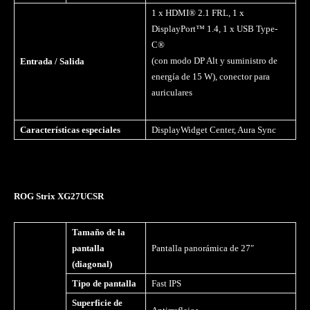
1 x HDMI® 2.1 FRL, 1 x
DisplayPort™ 1.4, 1 x USB Type-
C®
(con modo DP Alt y suministro de
Entrada / Salida
energía de 15 W), conector para
auriculares
Características especiales
DisplayWidget Center, Aura Sync
ROG Strix XG27UCSR
Tamaño de la
pantalla
Pantalla panorámica de 27″
(diagonal)
Tipo de pantalla
Fast IPS
Superficie de