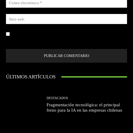
Co
ele
Sit
we
Guardar mi nombre, correo electrónico y sitio web en este navegador la
próxima vez que comente.
ÚLTIMOS ARTÍCULOS
DESTACADOS
Fragmentación tecnológica: el principal
freno para la IA en las empresas chilenas