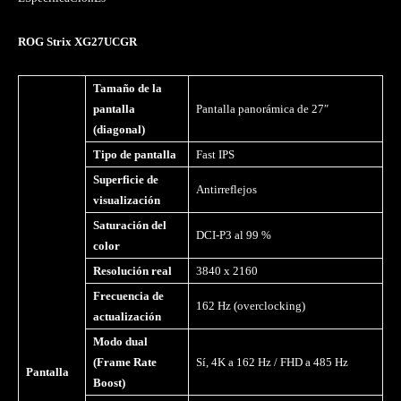
ROG Strix XG27UCGR
Tamaño de la
pantalla
Pantalla panorámica de 27″
(diagonal)
Tipo de pantalla
Fast IPS
Superficie de
Antirreflejos
visualización
Saturación del
DCI-P3 al 99 %
color
Resolución real
3840 x 2160
Frecuencia de
162 Hz (overclocking)
actualización
Modo dual
(Frame Rate
Sí, 4K a 162 Hz / FHD a 485 Hz
Pantalla
Boost)