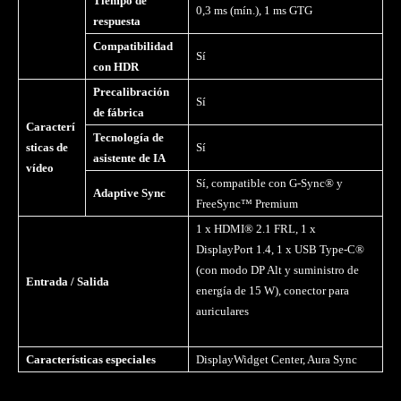
Tiempo de
0,3 ms (mín.), 1 ms GTG
respuesta
Compatibilidad
Sí
con HDR
Precalibración
Sí
de fábrica
Caracterí
Tecnología de
sticas de
Sí
asistente de IA
vídeo
Sí, compatible con G-Sync® y
Adaptive Sync
FreeSync™ Premium
1 x HDMI® 2.1 FRL, 1 x
DisplayPort 1.4, 1 x USB Type-C®
(con modo DP Alt y suministro de
Entrada / Salida
energía de 15 W), conector para
auriculares
Características especiales
DisplayWidget Center, Aura Sync