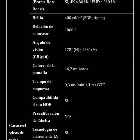
(Frame Rate
Sí, 4K a 80 Hz / FHD a 310 Hz
Boost)
Brillo
400 cd/m² (SDR, típico)
Relación de
1000:1
contraste
Ángulo de
visi
ó
n
178° (H) / 178° (V)
(CR
≧
10)
Colores de la
16,7 millones
pantalla
Tiempo de
0,3 ms (mín.), 1 ms GTG
respuesta
Compatibilida
Sí
d con HDR
Precalibración
N/A
de fábrica
Caracterí
Tecnología de
sticas de
Sí
asistente de IA
vídeo