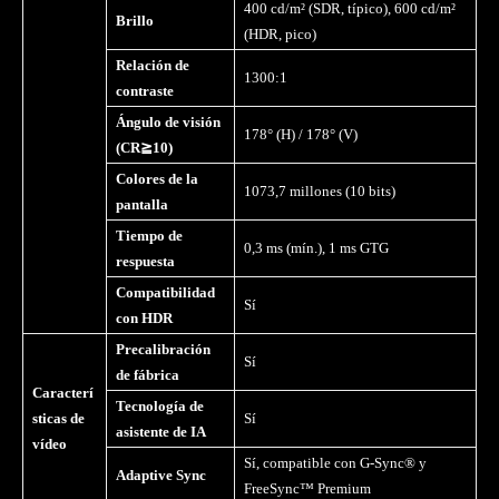
400 cd/m² (SDR, típico), 600 cd/m²
Brillo
(HDR, pico)
Relación de
1300:1
contraste
Ángulo de visi
ó
n
178° (H) / 178° (V)
(CR
≧
10)
Colores de la
1073,7 millones (10 bits)
pantalla
Tiempo de
0,3 ms (mín.), 1 ms GTG
respuesta
Compatibilidad
Sí
con HDR
Precalibración
Sí
de fábrica
Caracterí
Tecnología de
sticas de
Sí
asistente de IA
vídeo
Sí, compatible con G-Sync® y
Adaptive Sync
FreeSync™ Premium