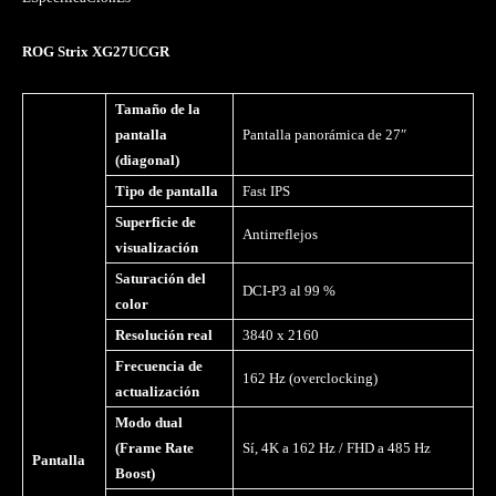
ROG Strix XG27UCGR
Tamaño de la
pantalla
Pantalla panorámica de 27″
(diagonal)
Tipo de pantalla
Fast IPS
Superficie de
Antirreflejos
visualización
Saturación del
DCI-P3 al 99 %
color
Resolución real
3840 x 2160
Frecuencia de
162 Hz (overclocking)
actualización
Modo dual
(Frame Rate
Sí, 4K a 162 Hz / FHD a 485 Hz
Pantalla
Boost)