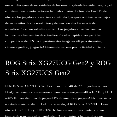
una amplia gama de necesidades de los usuarios, desde los videojuegos y el
entretenimiento hasta las tareas laborales diarias. La función Dual Mode
ofrece a los jugadores la máxima versatilidad, ya que combina las ventajas
de un monitor de alta resolución y de uno con alta frecuencia de
actualización en un solo dispositivo. Los jugadores pueden cambiar
fácilmente a frecuencias de actualización ultrarrápidas para partidas
competitivas de FPS o a impresionantes imágenes 4K para streaming
cinematográfico, juegos AAA inmersivos o una productividad eficiente.
ROG Strix XG27UCG Gen2 y ROG
Strix XG27UCS Gen2
El ROG Strix XG27UCG Gen2 es un monitor 4K de 27 pulgadas con modo
Dual, que permite a los usuarios alternar entre imágenes 4K a 162 Hz y FHD
a 485 Hz para disfrutar de juegos FPS ultrarrápidos, juegos AAA inmersivos
o entretenimiento diario. Del mismo modo, el ROG Strix XG27UCS Gen2
ofrece 4K a 160 Hz y FHD a 324 Hz. Ambos monitores cuentan con un
tiempo de respuesta ultrarrápido de 0,3 ms (mínimo), lo que ofrece un