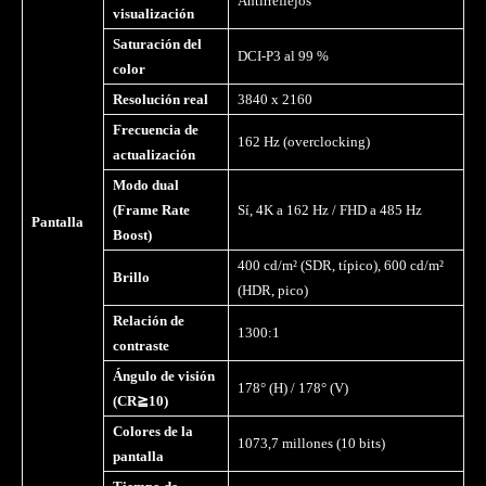
Antirreflejos
visualización
Saturación del
DCI-P3 al 99 %
color
Resolución real
3840 x 2160
Frecuencia de
162 Hz (overclocking)
actualización
Modo dual
(Frame Rate
Sí, 4K a 162 Hz / FHD a 485 Hz
Pantalla
Boost)
400 cd/m² (SDR, típico), 600 cd/m²
Brillo
(HDR, pico)
Relación de
1300:1
contraste
Ángulo de visi
ó
n
178° (H) / 178° (V)
(CR
≧
10)
Colores de la
1073,7 millones (10 bits)
pantalla