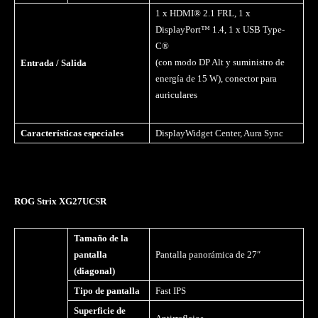
1 x HDMI® 2.1 FRL, 1 x
DisplayPort™ 1.4, 1 x USB Type-
C®
(con modo DP Alt y suministro de
Entrada / Salida
energía de 15 W), conector para
auriculares
Características especiales
DisplayWidget Center, Aura Sync
ROG Strix XG27UCSR
Tamaño de la
pantalla
Pantalla panorámica de 27″
(diagonal)
Tipo de pantalla
Fast IPS
Superficie de