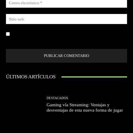
Co
ele
Sit
we
Guardar mi nombre, correo electrónico y sitio web en este navegador la
próxima vez que comente.
ÚLTIMOS ARTÍCULOS
DESTACADOS
Gaming vía Streaming: Ventajas y
desventajas de esta nueva forma de jugar