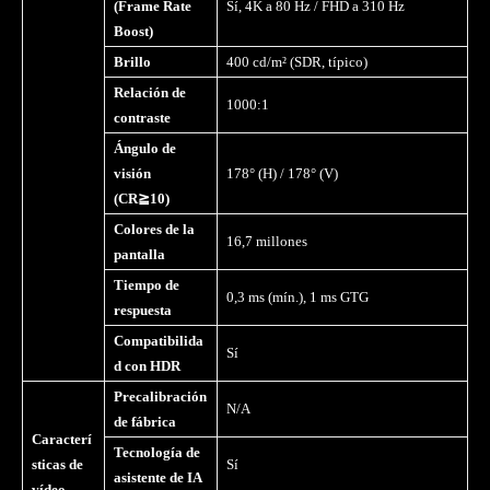
(Frame Rate
Sí, 4K a 80 Hz / FHD a 310 Hz
Boost)
Brillo
400 cd/m² (SDR, típico)
Relación de
1000:1
contraste
Ángulo de
visi
ó
n
178° (H) / 178° (V)
(CR
≧
10)
Colores de la
16,7 millones
pantalla
Tiempo de
0,3 ms (mín.), 1 ms GTG
respuesta
Compatibilida
Sí
d con HDR
Precalibración
N/A
de fábrica
Caracterí
Tecnología de
sticas de
Sí
asistente de IA
vídeo