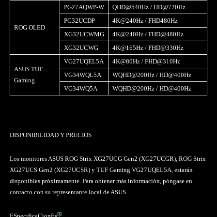
PG27AQWP-W
QHD@540Hz / HD@720Hz
PG32UCDP
4K@240Hz / FHD480Hz
ROG OLED
XG32UCWMG
4K@240Hz / FHD@480Hz
XG32UCWG
4K@165Hz / FHD@330Hz
VG27UQEL5A
4K@80Hz / FHD@310Hz
ASUS TUF
VG34WQL5A
WQHD@200Hz / HD@400Hz
Gaming
VG34WQ5A
WQHD@200Hz / HD@400Hz
DISPONIBILIDAD Y PRECIOS
Los monitores ASUS ROG Strix XG27UCG Gen2 (XG27UCGR), ROG Strix
XG27UCS Gen2 (XG27UCSR) y TUF Gaming VG27UQEL5A, estarán
disponibles próximamente. Para obtener más información, póngase en
contacto con su representante local de ASUS.
[i]
ESpecificaCionEs