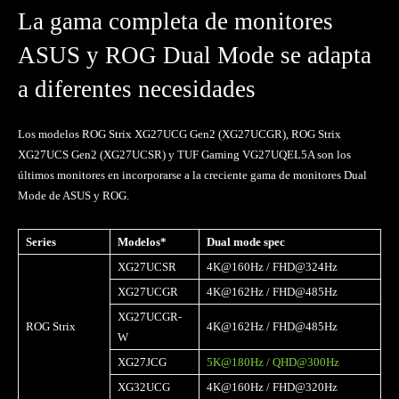
La gama completa de monitores
ASUS y ROG Dual Mode se adapta
a diferentes necesidades
Los modelos ROG Strix XG27UCG Gen2 (XG27UCGR), ROG Strix
XG27UCS Gen2 (XG27UCSR) y TUF Gaming VG27UQEL5A son los
últimos monitores en incorporarse a la creciente gama de monitores Dual
Mode de ASUS y ROG.
Series
Modelos*
Dual mode spec
XG27UCSR
4K@160Hz / FHD@324Hz
XG27UCGR
4K@162Hz / FHD@485Hz
XG27UCGR-
ROG Strix
4K@162Hz / FHD@485Hz
W
XG27JCG
5K@180Hz / QHD@300Hz
XG32UCG
4K@160Hz / FHD@320Hz