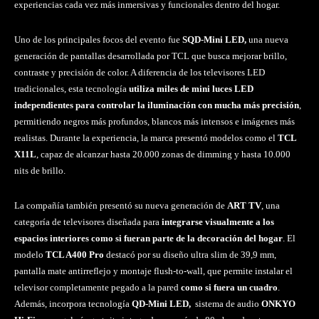
experiencias cada vez más inmersivas y funcionales dentro del hogar.
Uno de los principales focos del evento fue
SQD-Mini LED,
una nueva
generación de pantallas desarrollada por TCL que busca mejorar brillo,
contraste y precisión de color. A diferencia de los televisores LED
tradicionales, esta tecnología
utiliza miles de mini luces LED
independientes para controlar la iluminación con mucha más precisión
,
permitiendo negros más profundos, blancos más intensos e imágenes más
realistas. Durante la experiencia, la marca presentó modelos como el
TCL
X11L
, capaz de alcanzar hasta 20.000 zonas de dimming y hasta 10.000
nits de brillo.
La compañía también presentó su nueva generación de
ART TV
, una
categoría de televisores diseñada para
integrarse visualmente a los
espacios interiores como si fueran parte de la decoración del hogar
. El
modelo
TCL A400 Pro
destacó por su diseño ultra slim de 39,9 mm,
pantalla mate antirreflejo y montaje flush-to-wall, que permite instalar el
televisor completamente pegado a la pared
como si fuera un cuadro
.
Además, incorpora tecnología
QD-Mini LED,
sistema de audio
ONKYO