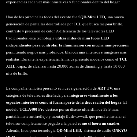
experiencias cada vez más inmersivas y funcionales dentro del hogar.
Uno de los principales focos del evento fue
SQD-Mini LED,
una nueva
generación de pantallas desarrollada por TCL que busca mejorar brillo,
contraste y precisión de color. A diferencia de los televisores LED
tradicionales, esta tecnología
utiliza miles de mini luces LED
independientes para controlar la iluminación con mucha más precisión
,
permitiendo negros más profundos, blancos más intensos e imágenes más
realistas. Durante la experiencia, la marca presentó modelos como el
TCL
X11L
, capaz de alcanzar hasta 20.000 zonas de dimming y hasta 10.000
nits de brillo.
La compañía también presentó su nueva generación de
ART TV
, una
categoría de televisores diseñada para
integrarse visualmente a los
espacios interiores como si fueran parte de la decoración del hogar
. El
modelo
TCL A400 Pro
destacó por su diseño ultra slim de 39,9 mm,
pantalla mate antirreflejo y montaje flush-to-wall, que permite instalar el
televisor completamente pegado a la pared
como si fuera un cuadro
.
Además, incorpora tecnología
QD-Mini LED,
sistema de audio
ONKYO