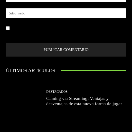
ele
Sit
we
Guardar mi nombre, correo electrónico y sitio web en este navegador la
próxima vez que comente.
ÚLTIMOS ARTÍCULOS
DESTACADOS
Gaming vía Streaming: Ventajas y
desventajas de esta nueva forma de jugar