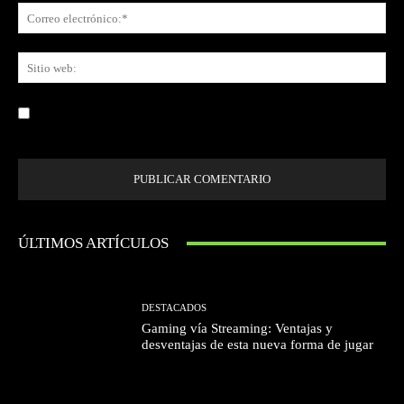
Co
ele
Sit
we
Guardar mi nombre, correo electrónico y sitio web en este navegador la
próxima vez que comente.
ÚLTIMOS ARTÍCULOS
DESTACADOS
Gaming vía Streaming: Ventajas y
desventajas de esta nueva forma de jugar