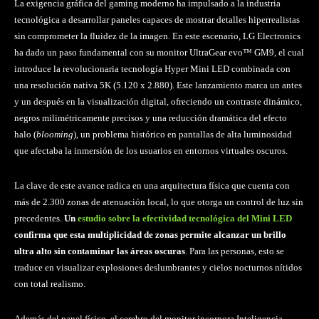
La exigencia gráfica del gaming moderno ha impulsado a la industria
tecnológica a desarrollar paneles capaces de mostrar detalles hiperrealistas
sin comprometer la fluidez de la imagen. En este escenario, LG Electronics
ha dado un paso fundamental con su monitor UltraGear evo™ GM9, el cual
introduce la revolucionaria tecnología Hyper Mini LED combinada con
una resolución nativa 5K (5.120 x 2.880). Este lanzamiento marca un antes
y un después en la visualización digital, ofreciendo un contraste dinámico,
negros milimétricamente precisos y una reducción dramática del efecto
halo (
blooming
), un problema histórico en pantallas de alta luminosidad
que afectaba la inmersión de los usuarios en entornos virtuales oscuros.
La clave de este avance radica en una arquitectura física que cuenta con
más de 2.300 zonas de atenuación local, lo que otorga un control de luz sin
precedentes.
Un
estudio sobre la efectividad tecnológica del Mini LED
confirma que esta multiplicidad de zonas permite alcanzar un brillo
ultra alto sin contaminar las áreas oscuras
. Para las personas, esto se
traduce en visualizar explosiones deslumbrantes y cielos nocturnos nítidos
con total realismo.
Además del panel físico, el cerebro del monitor incorpora Inteligencia