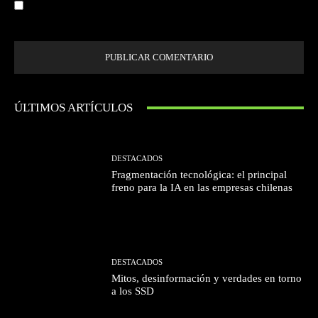
Guardar mi nombre, correo electrónico y sitio web en este navegador la
próxima vez que comente.
ÚLTIMOS ARTÍCULOS
DESTACADOS
Fragmentación tecnológica: el principal
freno para la IA en las empresas chilenas
DESTACADOS
Mitos, desinformación y verdades en torno
a los SSD