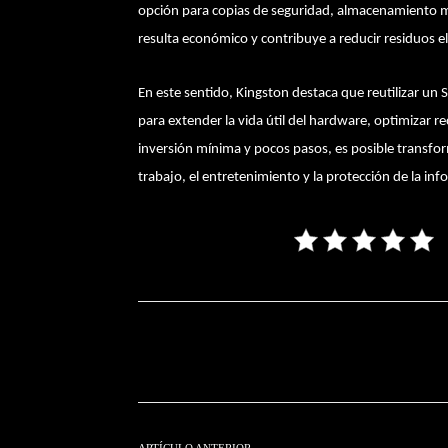
opción para copias de seguridad, almacenamiento mu
resulta económico y contribuye a reducir residuos e
En este sentido, Kingston destaca que reutilizar un 
para extender la vida útil del hardware, optimizar 
inversión mínima y pocos pasos, es posible transfo
trabajo, el entretenimiento y la protección de la in
Facebook
T
Cuota