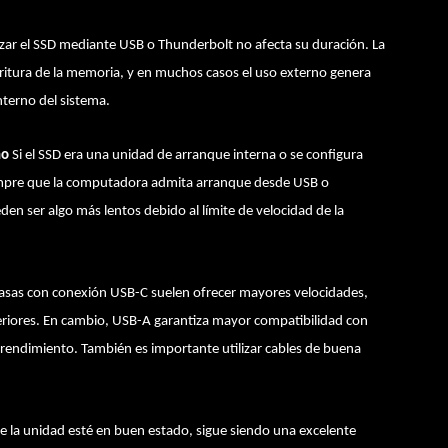
izar el SSD mediante USB o Thunderbolt no afecta su duración. La
scritura de la memoria, y en muchos casos el uso externo genera
terno del sistema.
no
Si el SSD era una unidad de arranque interna o se configura
 siempre que la computadora admita arranque desde USB o
en ser algo más lentos debido al límite de velocidad de la
casas con conexión USB-C suelen ofrecer mayores velocidades,
riores. En cambio, USB-A garantiza mayor compatibilidad con
rendimiento. También es importante utilizar cables de buena
 la unidad esté en buen estado, sigue siendo una excelente