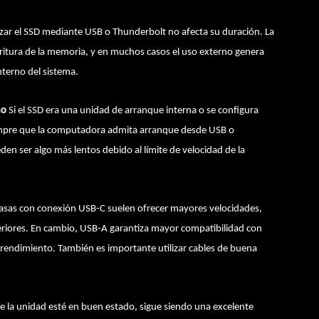
izar el SSD mediante USB o Thunderbolt no afecta su duración. La
scritura de la memoria, y en muchos casos el uso externo genera
terno del sistema.
no
Si el SSD era una unidad de arranque interna o se configura
 siempre que la computadora admita arranque desde USB o
en ser algo más lentos debido al límite de velocidad de la
casas con conexión USB-C suelen ofrecer mayores velocidades,
riores. En cambio, USB-A garantiza mayor compatibilidad con
rendimiento. También es importante utilizar cables de buena
 la unidad esté en buen estado, sigue siendo una excelente