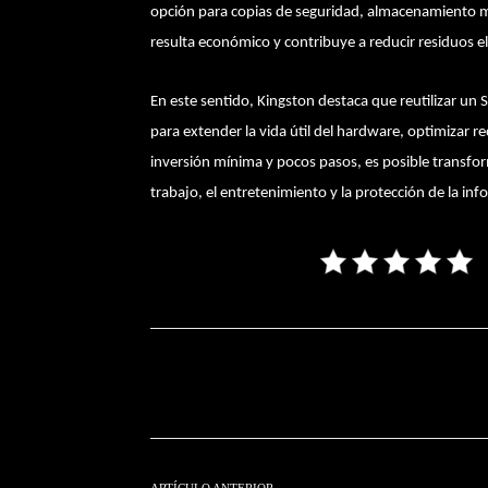
opción para copias de seguridad, almacenamiento mu
resulta económico y contribuye a reducir residuos e
En este sentido, Kingston destaca que reutilizar un 
para extender la vida útil del hardware, optimizar 
inversión mínima y pocos pasos, es posible transfo
trabajo, el entretenimiento y la protección de la in
Facebook
T
Cuota