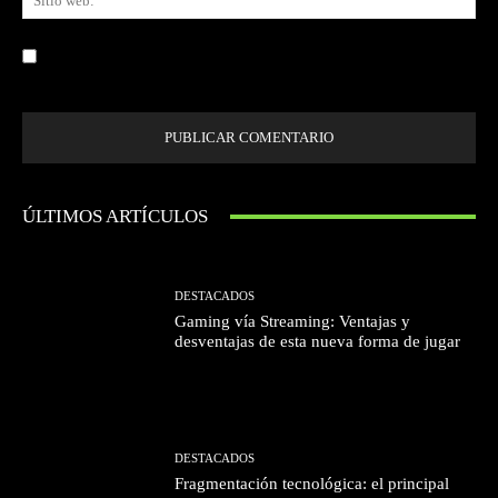
we
Guardar mi nombre, correo electrónico y sitio web en este navegador la
próxima vez que comente.
ÚLTIMOS ARTÍCULOS
DESTACADOS
Gaming vía Streaming: Ventajas y
desventajas de esta nueva forma de jugar
DESTACADOS
Fragmentación tecnológica: el principal