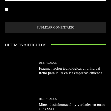
we
Guardar mi nombre, correo electrónico y sitio web en este navegador la
próxima vez que comente.
ÚLTIMOS ARTÍCULOS
DESTACADOS
Fragmentación tecnológica: el principal
freno para la IA en las empresas chilenas
DESTACADOS
Mitos, desinformación y verdades en torno
a los SSD