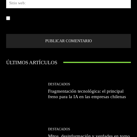
Sit
we
Guardar mi nombre, correo electrónico y sitio web en este navegador la
próxima vez que comente.
ÚLTIMOS ARTÍCULOS
DESTACADOS
Fragmentación tecnológica: el principal
freno para la IA en las empresas chilenas
DESTACADOS
Mitos, desinformación y verdades en torno