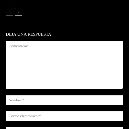
DEJA UNA RESPUESTA
Comentario:
No
Co
ele